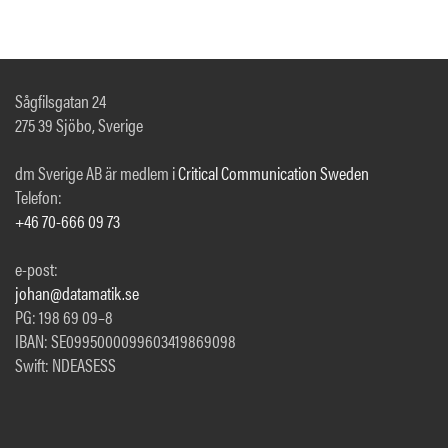
Sågfilsgatan 24
275 39 Sjöbo, Sverige
dm Sverige AB är medlem i
Critical Communication Sweden
Telefon:
+46 70-666 09 73
e-post:
johan@datamatik.se
PG: 198 69 09–8
IBAN: SE0995000099603419869098
Swift: NDEASESS