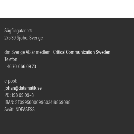
Sågfilsgatan 24
275 39 Sjöbo, Sverige
dm Sverige AB är medlem i
Critical Communication Sweden
Telefon:
+46 70-666 09 73
e-post:
johan@datamatik.se
PG: 198 69 09–8
IBAN: SE0995000099603419869098
Swift: NDEASESS