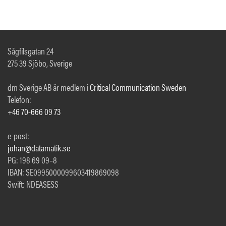
Sågfilsgatan 24
275 39 Sjöbo, Sverige
dm Sverige AB är medlem i
Critical Communication Sweden
Telefon:
+46 70-666 09 73
e-post:
johan@datamatik.se
PG: 198 69 09–8
IBAN: SE0995000099603419869098
Swift: NDEASESS